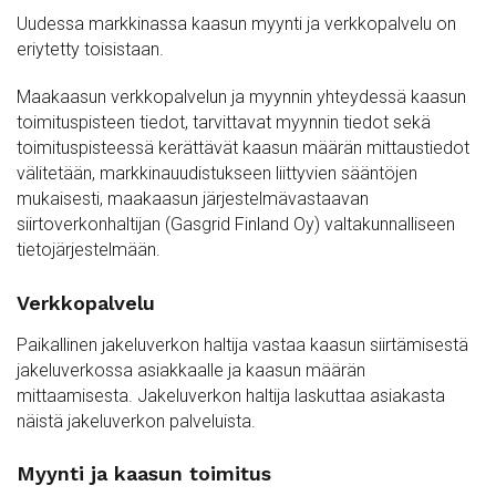
Uudessa markkinassa kaasun myynti ja verkkopalvelu on
eriytetty toisistaan.
Maakaasun verkkopalvelun ja myynnin yhteydessä kaasun
toimituspisteen tiedot, tarvittavat myynnin tiedot sekä
toimituspisteessä kerättävät kaasun määrän mittaustiedot
välitetään, markkinauudistukseen liittyvien sääntöjen
mukaisesti, maakaasun järjestelmävastaavan
siirtoverkonhaltijan (Gasgrid Finland Oy) valtakunnalliseen
tietojärjestelmään.
Verkkopalvelu
Paikallinen jakeluverkon haltija vastaa kaasun siirtämisestä
jakeluverkossa asiakkaalle ja kaasun määrän
mittaamisesta. Jakeluverkon haltija laskuttaa asiakasta
näistä jakeluverkon palveluista.
Myynti ja kaasun toimitus