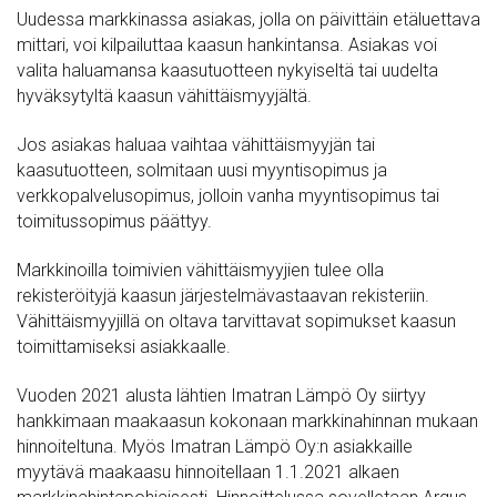
Uudessa markkinassa asiakas, jolla on päivittäin etäluettava
mittari, voi kilpailuttaa kaasun hankintansa. Asiakas voi
valita haluamansa kaasutuotteen nykyiseltä tai uudelta
hyväksytyltä kaasun vähittäismyyjältä.
Jos asiakas haluaa vaihtaa vähittäismyyjän tai
kaasutuotteen, solmitaan uusi myyntisopimus ja
verkkopalvelusopimus, jolloin vanha myyntisopimus tai
toimitussopimus päättyy.
Markkinoilla toimivien vähittäismyyjien tulee olla
rekisteröityjä kaasun järjestelmävastaavan rekisteriin.
Vähittäismyyjillä on oltava tarvittavat sopimukset kaasun
toimittamiseksi asiakkaalle.
Vuoden 2021 alusta lähtien Imatran Lämpö Oy siirtyy
hankkimaan maakaasun kokonaan markkinahinnan mukaan
hinnoiteltuna. Myös Imatran Lämpö Oy:n asiakkaille
myytävä maakaasu hinnoitellaan 1.1.2021 alkaen