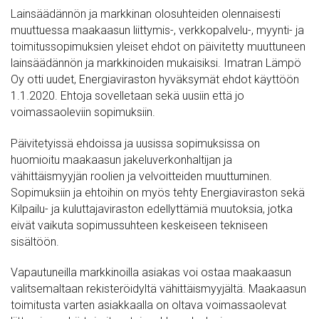
Lainsäädännön ja markkinan olosuhteiden olennaisesti
muuttuessa maakaasun liittymis-, verkkopalvelu-, myynti- ja
toimitussopimuksien yleiset ehdot on päivitetty muuttuneen
lainsäädännön ja markkinoiden mukaisiksi. Imatran Lämpö
Oy otti uudet, Energiaviraston hyväksymät ehdot käyttöön
1.1.2020. Ehtoja sovelletaan sekä uusiin että jo
voimassaoleviin sopimuksiin.
Päivitetyissä ehdoissa ja uusissa sopimuksissa on
huomioitu maakaasun jakeluverkonhaltijan ja
vähittäismyyjän roolien ja velvoitteiden muuttuminen.
Sopimuksiin ja ehtoihin on myös tehty Energiaviraston sekä
Kilpailu- ja kuluttajaviraston edellyttämiä muutoksia, jotka
eivät vaikuta sopimussuhteen keskeiseen tekniseen
sisältöön.
Vapautuneilla markkinoilla asiakas voi ostaa maakaasun
valitsemaltaan rekisteröidyltä vähittäismyyjältä. Maakaasun
toimitusta varten asiakkaalla on oltava voimassaolevat