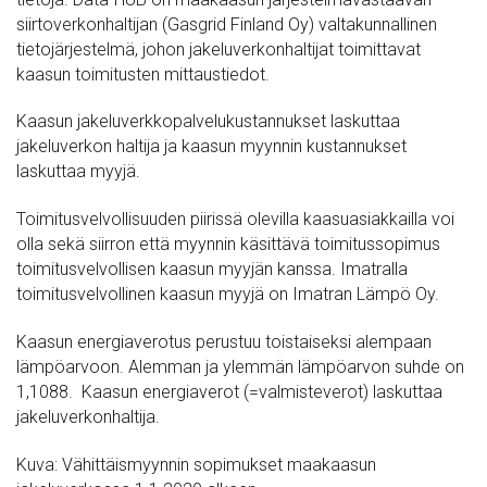
siirtoverkonhaltijan (Gasgrid Finland Oy) valtakunnallinen
tietojärjestelmä, johon jakeluverkonhaltijat toimittavat
kaasun toimitusten mittaustiedot.
Kaasun jakeluverkkopalvelukustannukset laskuttaa
jakeluverkon haltija ja kaasun myynnin kustannukset
laskuttaa myyjä.
Toimitusvelvollisuuden piirissä olevilla kaasuasiakkailla voi
olla sekä siirron että myynnin käsittävä toimitussopimus
toimitusvelvollisen kaasun myyjän kanssa. Imatralla
toimitusvelvollinen kaasun myyjä on Imatran Lämpö Oy.
Kaasun energiaverotus perustuu toistaiseksi alempaan
lämpöarvoon. Alemman ja ylemmän lämpöarvon suhde on
1,1088. Kaasun energiaverot (=valmisteverot) laskuttaa
jakeluverkonhaltija.
Kuva: Vähittäismyynnin sopimukset maakaasun