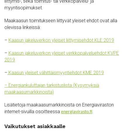
liittymis-, sekä toimitus- tai verkkopalvelu- ja
myyntisopimukset.
Maakaasun toimitukseen liittyvät yleiset ehdot ovat alla
olevissa linkeissä:
–
Kaasun jakeluverkon yleiset liittymisehdot KLE 2019
–
Kaasun jakeluverkon yleiset verkkopalveluehdot KVPE
2019
–
Kaasun yleiset vähittäismyyntiehdot KME 2019
– Energiankuluttajan tarkistuslista (Kysymyksiä
maakaasumarkkinoista)
Lisätietoja maakaasumarkkinoista on Energiaviraston
internet-sivuilla osoitteessa
.
energiavirasto.fi
Vaikutukset asiakkaalle