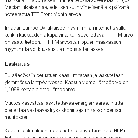
markkinahintapohjaisesti. Hinnoittelussa sovelletaan Argus
Median julkaisemaa, edellisen kuun viimeisenä arkipäivänä
noteerattua TTF Front Month-arvoa.
Imatran Lämpö Oy julkaisee myyntihinnan internet-sivulla
kunkin kuukauden alkupäivinä, kun sovellettava TTF FM arvo
on saatu tietoon. TTF FM arvosta riippuen maakaasun
myyntihinta voi kuukausittain nousta tai laskea.
Laskutus
EU-säädöksiin perustuen kaasu mitataan ja laskutetaan
ylemmässä lämpöarvossa. Kaasun ylempi lämpöarvo on
1,1088 kertaa alempi lämpöarvo.
Muutos kasvattaa laskutettavaa energiamäärää, mutta
pienentää vastaavasti yksikköhintoja mikä kompensoi
muutoksen.
Kaasun laskutuksen määrätietoina käytetään data-HUBin
tietoja. Data-HUB on maakaasun järjestelmävastaavan