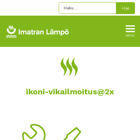
MENU
ikoni-vikailmoitus@2x