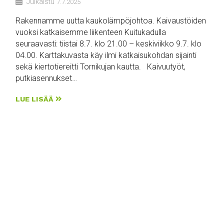
Julkaistu
7.7.2025
Rakennamme uutta kaukolämpöjohtoa. Kaivaustöiden
vuoksi katkaisemme liikenteen Kuitukadulla
seuraavasti: tiistai 8.7. klo 21.00 – keskiviikko 9.7. klo
04.00. Karttakuvasta käy ilmi katkaisukohdan sijainti
sekä kiertotiereitti Tornikujan kautta. Kaivuutyöt,
putkiasennukset…
LUE LISÄÄ