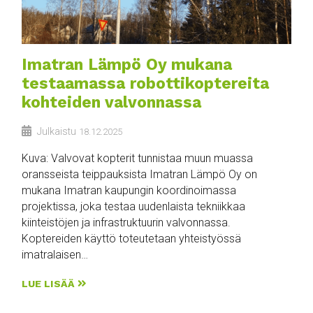
Imatran Lämpö Oy mukana
testaamassa robottikoptereita
kohteiden valvonnassa
Julkaistu
18.12.2025
Kuva: Valvovat kopterit tunnistaa muun muassa
oransseista teippauksista Imatran Lämpö Oy on
mukana Imatran kaupungin koordinoimassa
projektissa, joka testaa uudenlaista tekniikkaa
kiinteistöjen ja infrastruktuurin valvonnassa.
Koptereiden käyttö toteutetaan yhteistyössä
imatralaisen…
LUE LISÄÄ