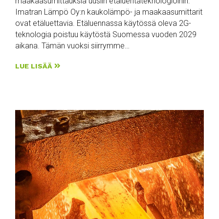
maakaasumittauksia uusiin etäluentateknologioihin.
Imatran Lämpö Oy:n kaukolämpö- ja maakaasumittarit
ovat etäluettavia. Etäluennassa käytössä oleva 2G-
teknologia poistuu käytöstä Suomessa vuoden 2029
aikana. Tämän vuoksi siirrymme…
LUE LISÄÄ