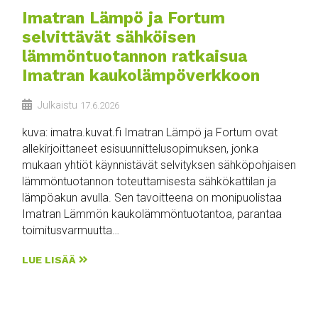
Imatran Lämpö ja Fortum
selvittävät sähköisen
lämmöntuotannon ratkaisua
Imatran kaukolämpöverkkoon
Julkaistu
17.6.2026
kuva: imatra.kuvat.fi Imatran Lämpö ja Fortum ovat
allekirjoittaneet esisuunnittelusopimuksen, jonka
mukaan yhtiöt käynnistävät selvityksen sähköpohjaisen
lämmöntuotannon toteuttamisesta sähkökattilan ja
lämpöakun avulla. Sen tavoitteena on monipuolistaa
Imatran Lämmön kaukolämmöntuotantoa, parantaa
toimitusvarmuutta…
LUE LISÄÄ