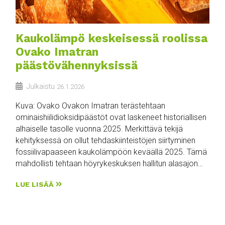
Kaukolämpö keskeisessä roolissa
Ovako Imatran
päästövähennyksissä
Julkaistu
26.1.2026
Kuva: Ovako Ovakon Imatran terästehtaan
ominaishiilidioksidipäästöt ovat laskeneet historiallisen
alhaiselle tasolle vuonna 2025. Merkittävä tekijä
kehityksessä on ollut tehdaskiinteistöjen siirtyminen
fossiilivapaaseen kaukolämpöön keväällä 2025. Tämä
mahdollisti tehtaan höyrykeskuksen hallitun alasajon…
LUE LISÄÄ