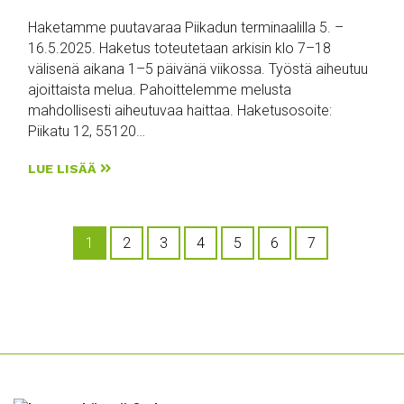
Haketamme puutavaraa Piikadun terminaalilla 5. –
16.5.2025. Haketus toteutetaan arkisin klo 7–18
välisenä aikana 1–5 päivänä viikossa. Työstä aiheutuu
ajoittaista melua. Pahoittelemme melusta
mahdollisesti aiheutuvaa haittaa. Haketusosoite:
Piikatu 12, 55120…
LUE LISÄÄ
1
2
3
4
5
6
7