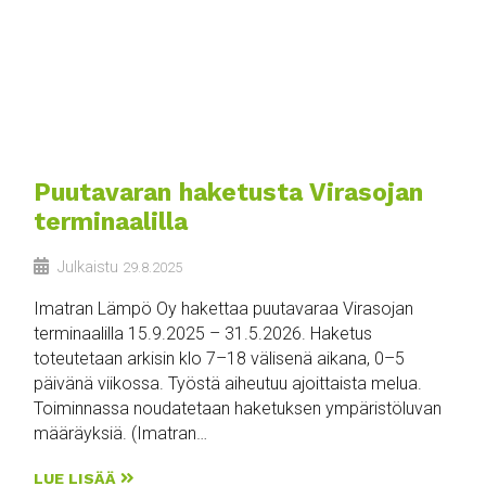
Puutavaran haketusta Virasojan
terminaalilla
Julkaistu
29.8.2025
Imatran Lämpö Oy hakettaa puutavaraa Virasojan
terminaalilla 15.9.2025 – 31.5.2026. Haketus
toteutetaan arkisin klo 7–18 välisenä aikana, 0–5
päivänä viikossa. Työstä aiheutuu ajoittaista melua.
Toiminnassa noudatetaan haketuksen ympäristöluvan
määräyksiä. (Imatran…
LUE LISÄÄ