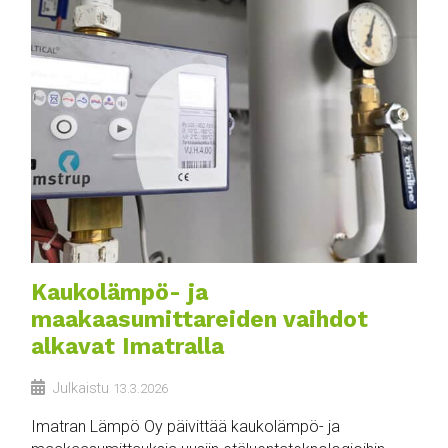
Kaukolämpö- ja
maakaasumittareiden vaihdot
alkavat Imatralla
Julkaistu
13.3.2026
Imatran Lämpö Oy päivittää kaukolämpö- ja