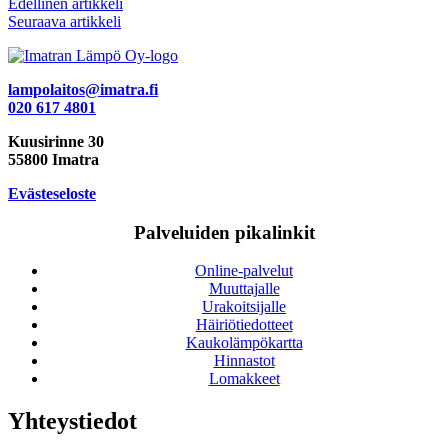
Artikkelien
Edellinen artikkeli
Seuraava artikkeli
selaus
lampolaitos@imatra.fi
020 617 4801
Kuusirinne 30
55800 Imatra
Evästeseloste
Palveluiden pikalinkit
Online-palvelut
Muuttajalle
Urakoitsijalle
Häiriötiedotteet
Kaukolämpökartta
Hinnastot
Lomakkeet
Yhteystiedot