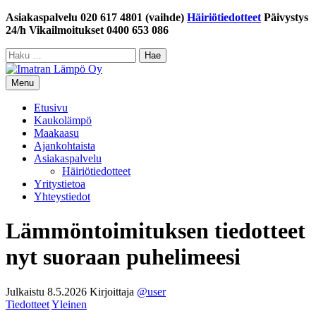
Siirry
Asiakaspalvelu 020 617 4801 (vaihde)
Häiriötiedotteet
Päivystys
sisältöön
24/h Vikailmoitukset 0400 653 086
Haku:
Menu
Etusivu
Kaukolämpö
Maakaasu
Ajankohtaista
Asiakaspalvelu
Häiriötiedotteet
Yritystietoa
Yhteystiedot
Lämmöntoimituksen tiedotteet
nyt suoraan puhelimeesi
Julkaistu
8.5.2026
Kirjoittaja
@user
Tiedotteet
Yleinen