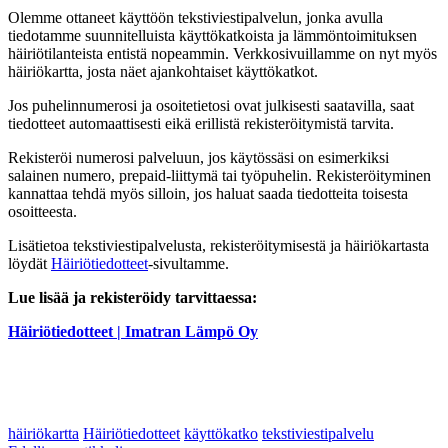
Olemme ottaneet käyttöön tekstiviestipalvelun, jonka avulla
tiedotamme suunnitelluista käyttökatkoista ja lämmöntoimituksen
häiriötilanteista entistä nopeammin. Verkkosivuillamme on nyt myös
häiriökartta, josta näet ajankohtaiset käyttökatkot.
Jos puhelinnumerosi ja osoitetietosi ovat julkisesti saatavilla, saat
tiedotteet automaattisesti eikä erillistä rekisteröitymistä tarvita.
Rekisteröi numerosi palveluun, jos käytössäsi on esimerkiksi
salainen numero, prepaid-liittymä tai työpuhelin. Rekisteröityminen
kannattaa tehdä myös silloin, jos haluat saada tiedotteita toisesta
osoitteesta.
Lisätietoa tekstiviestipalvelusta, rekisteröitymisestä ja häiriökartasta
löydät
Häiriötiedotteet
-sivultamme.
Lue lisää ja rekisteröidy tarvittaessa:
Häiriötiedotteet | Imatran Lämpö Oy
häiriökartta
Häiriötiedotteet
käyttökatko
tekstiviestipalvelu