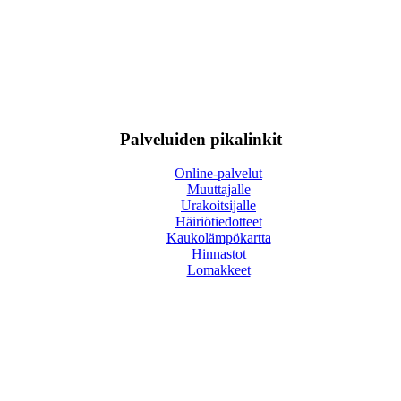
Palveluiden pikalinkit
Online-palvelut
Muuttajalle
Urakoitsijalle
Häiriötiedotteet
Kaukolämpökartta
Hinnastot
Lomakkeet