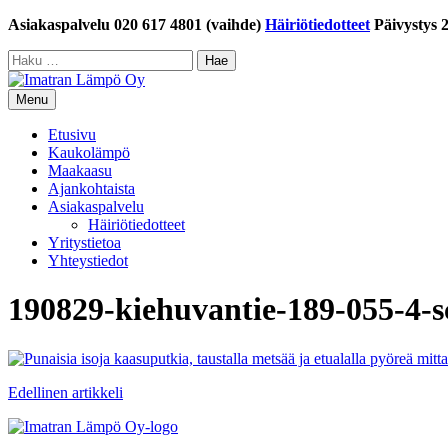
Siirry
Asiakaspalvelu 020 617 4801 (vaihde)
Häiriötiedotteet
Päivystys 
sisältöön
Haku:
Menu
Etusivu
Kaukolämpö
Maakaasu
Ajankohtaista
Asiakaspalvelu
Häiriötiedotteet
Yritystietoa
Yhteystiedot
190829-kiehuvantie-189-055-4-s
Artikkelien
Edellinen artikkeli
selaus