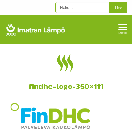
MENU
findhc-logo-350×111