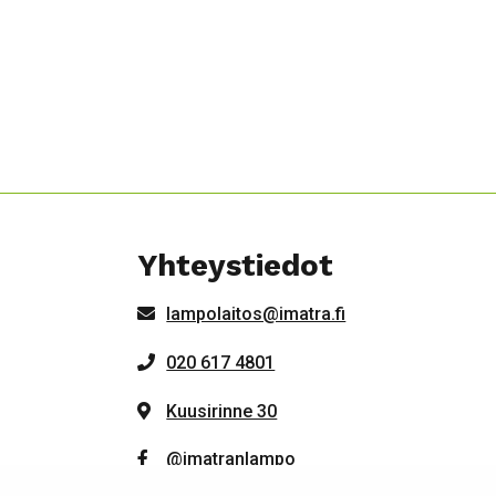
Yhteystiedot
lampolaitos@imatra.fi
020 617 4801
Kuusirinne 30
@imatranlampo