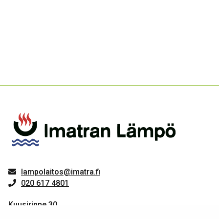
lampolaitos@imatra.fi
020 617 4801
Kuusirinne 30
55800 Imatra