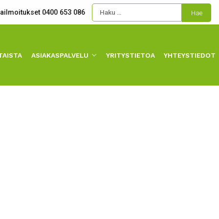
kailmoitukset 0400 653 086
TAISTA
ASIAKASPALVELU
YRITYSTIETOA
YHTEYSTIEDOT