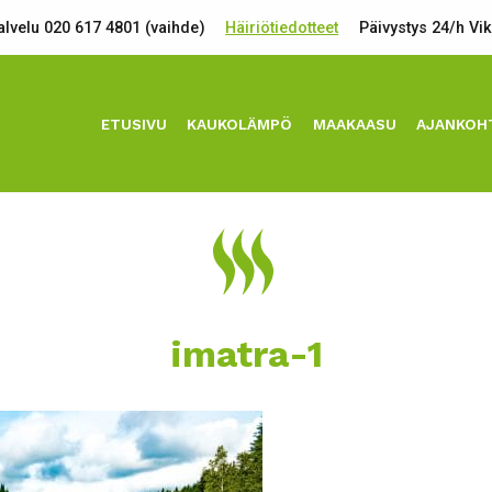
lvelu 020 617 4801 (vaihde)
Häiriötiedotteet
Päivystys 24/h Vi
ETUSIVU
KAUKOLÄMPÖ
MAAKAASU
AJANKOH
imatra-1