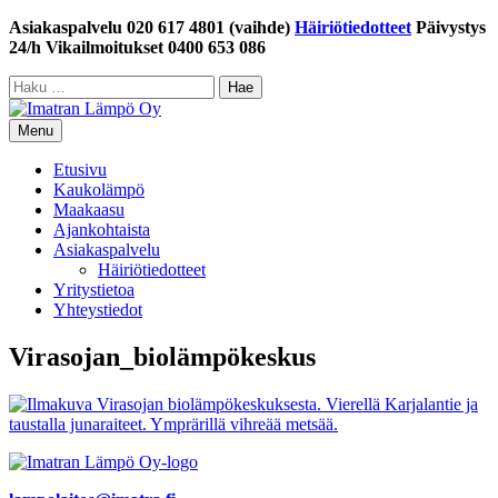
Siirry
Asiakaspalvelu 020 617 4801 (vaihde)
Häiriötiedotteet
Päivystys
sisältöön
24/h Vikailmoitukset 0400 653 086
Haku:
Menu
Etusivu
Kaukolämpö
Maakaasu
Ajankohtaista
Asiakaspalvelu
Häiriötiedotteet
Yritystietoa
Yhteystiedot
Virasojan_biolämpökeskus