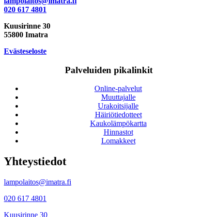
lampolaitos@imatra.fi
020 617 4801
Kuusirinne 30
55800 Imatra
Evästeseloste
Palveluiden pikalinkit
Online-palvelut
Muuttajalle
Urakoitsijalle
Häiriötiedotteet
Kaukolämpökartta
Hinnastot
Lomakkeet
Yhteystiedot
lampolaitos@imatra.fi
020 617 4801
Kuusirinne 30