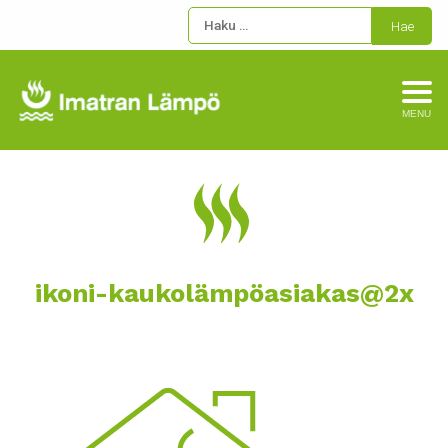
MENU
ikoni-kaukolämpöasiakas@2x