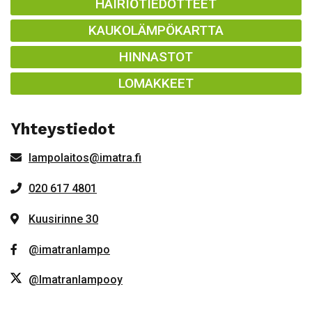
HÄIRIÖTIEDOTTEET
KAUKOLÄMPÖKARTTA
HINNASTOT
LOMAKKEET
Yhteystiedot
lampolaitos@imatra.fi
020 617 4801
Kuusirinne 30
@imatranlampo
@Imatranlampooy