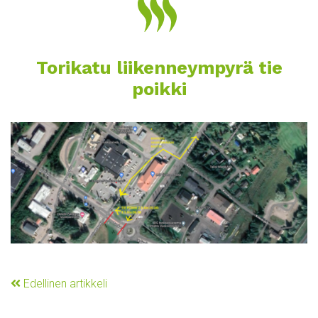
Torikatu liikenneympyrä tie
poikki
Edellinen artikkeli