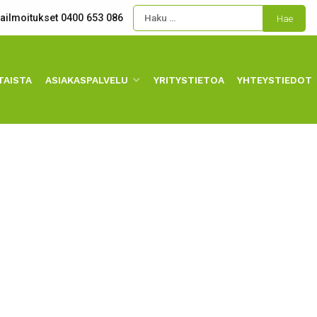
kailmoitukset 0400 653 086
TAISTA
ASIAKASPALVELU
YRITYSTIETOA
YHTEYSTIEDOT