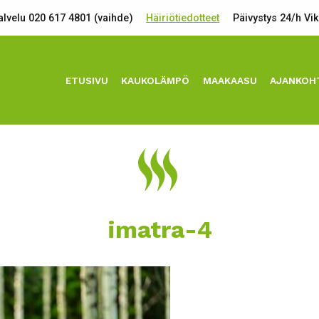
lvelu 020 617 4801 (vaihde)
Häiriötiedotteet
Päivystys 24/h Vi
ETUSIVU
KAUKOLÄMPÖ
MAAKAASU
AJANKOH
imatra-4