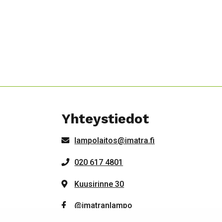
Yhteystiedot
lampolaitos@imatra.fi
020 617 4801
Kuusirinne 30
@imatranlampo