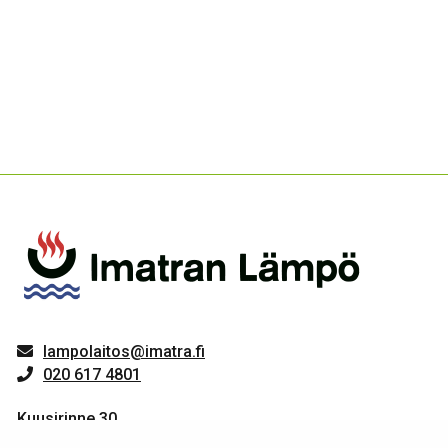
lampolaitos@imatra.fi
020 617 4801
Kuusirinne 30
55800 Imatra