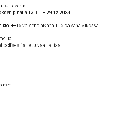
a puutavaraa
ksen pihalla 13.11. – 29.12.2023.
n klo 8–16
välisenä aikana 1–5 päivänä viikossa.
 melua.
ollisesti aiheutuvaa haittaa.
manen