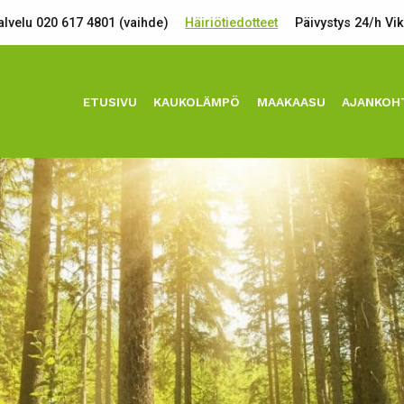
lvelu 020 617 4801 (vaihde)
Häiriötiedotteet
Päivystys 24/h Vi
ETUSIVU
KAUKOLÄMPÖ
MAAKAASU
AJANKOH