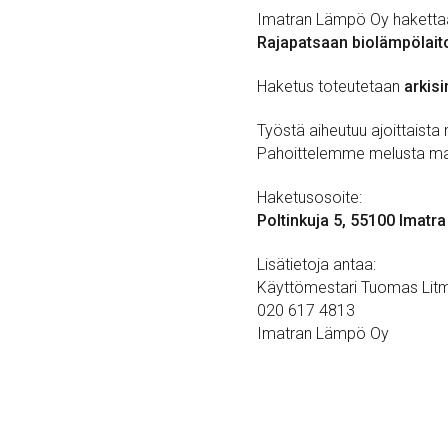
Imatran Lämpö Oy haketta
Rajapatsaan biolämpölaito
Haketus toteutetaan
arkisi
Työstä aiheutuu ajoittaista
Pahoittelemme melusta mahd
Haketusosoite:
Poltinkuja 5, 55100 Imatra
Lisätietoja antaa:
Käyttömestari Tuomas Lit
020 617 4813
Imatran Lämpö Oy