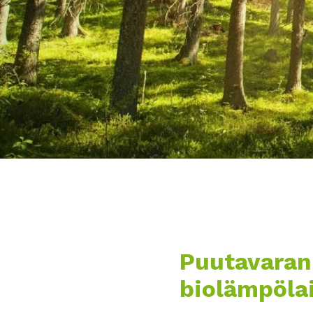
Puutavaran
biolämpölai