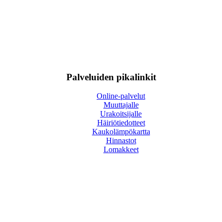
Palveluiden pikalinkit
Online-palvelut
Muuttajalle
Urakoitsijalle
Häiriötiedotteet
Kaukolämpökartta
Hinnastot
Lomakkeet