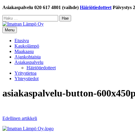
Siirry
Asiakaspalvelu 020 617 4801 (vaihde)
Häiriötiedotteet
Päivystys 
sisältöön
Haku:
Menu
Etusivu
Kaukolämpö
Maakaasu
Ajankohtaista
Asiakaspalvelu
Häiriötiedotteet
Yritystietoa
Yhteystiedot
asiakaspalvelu-button-600x450
Artikkelien
Edellinen artikkeli
selaus