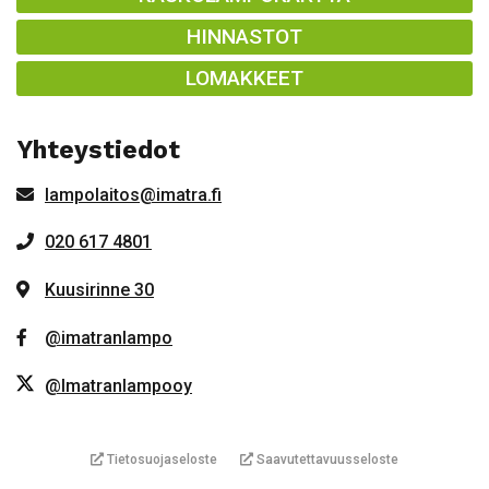
HINNASTOT
LOMAKKEET
Yhteystiedot
lampolaitos@imatra.fi
020 617 4801
Kuusirinne 30
@imatranlampo
@Imatranlampooy
Tietosuojaseloste
Saavutettavuusseloste