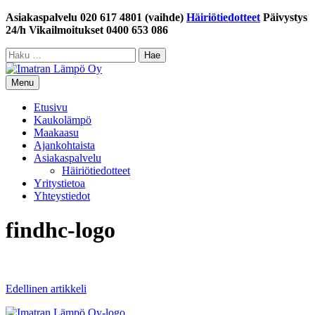
Siirry
Asiakaspalvelu 020 617 4801 (vaihde)
Häiriötiedotteet
Päivystys
sisältöön
24/h Vikailmoitukset 0400 653 086
Haku:
Menu
Etusivu
Kaukolämpö
Maakaasu
Ajankohtaista
Asiakaspalvelu
Häiriötiedotteet
Yritystietoa
Yhteystiedot
findhc-logo
Artikkelien
Edellinen artikkeli
selaus