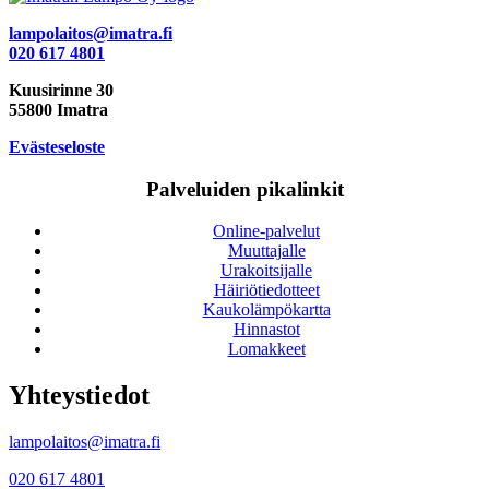
lampolaitos@imatra.fi
020 617 4801
Kuusirinne 30
55800 Imatra
Evästeseloste
Palveluiden pikalinkit
Online-palvelut
Muuttajalle
Urakoitsijalle
Häiriötiedotteet
Kaukolämpökartta
Hinnastot
Lomakkeet
Yhteystiedot
lampolaitos@imatra.fi
020 617 4801