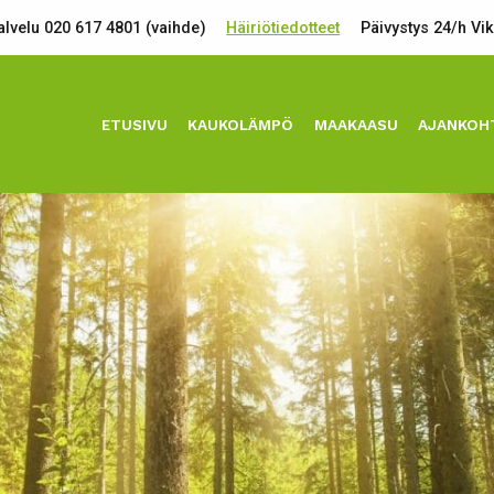
lvelu 020 617 4801 (vaihde)
Häiriötiedotteet
Päivystys 24/h Vi
ETUSIVU
KAUKOLÄMPÖ
MAAKAASU
AJANKOH