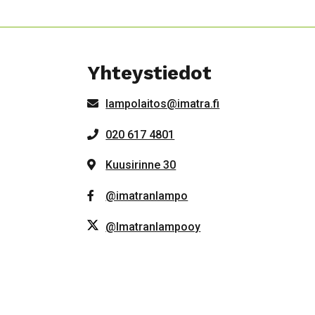
Yhteystiedot
lampolaitos@imatra.fi
020 617 4801
Kuusirinne 30
@imatranlampo
@Imatranlampooy