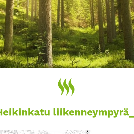
Heikinkatu liikenneympyrä_