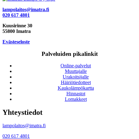
lampolaitos@imatra.fi
020 617 4801
Kuusirinne 30
55800 Imatra
Evästeseloste
Palveluiden pikalinkit
Online-palvelut
Muuttajalle
Urakoitsijalle
Häiriötiedotteet
Kaukolämpökartta
Hinnastot
Lomakkeet
Yhteystiedot
lampolaitos@imatra.fi
020 617 4801