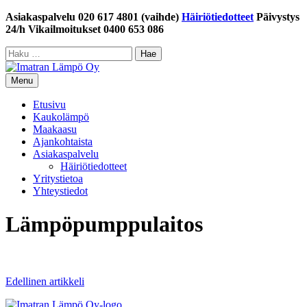
Siirry
Asiakaspalvelu 020 617 4801 (vaihde)
Häiriötiedotteet
Päivystys
sisältöön
24/h Vikailmoitukset 0400 653 086
Haku:
Menu
Etusivu
Kaukolämpö
Maakaasu
Ajankohtaista
Asiakaspalvelu
Häiriötiedotteet
Yritystietoa
Yhteystiedot
Lämpöpumppulaitos
Artikkelien
Edellinen artikkeli
selaus