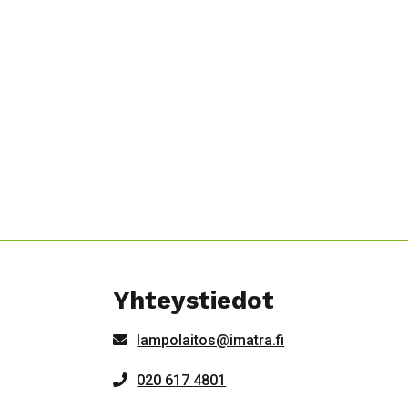
Yhteystiedot
lampolaitos@imatra.fi
020 617 4801