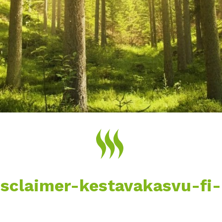
isclaimer-kestavakasvu-fi-