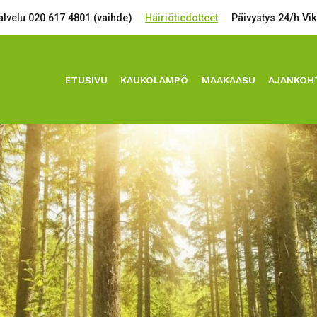
lvelu 020 617 4801 (vaihde)
Häiriötiedotteet
Päivystys 24/h Vi
ETUSIVU
KAUKOLÄMPÖ
MAAKAASU
AJANKOH