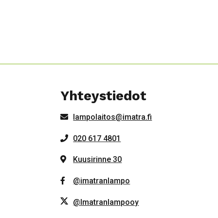
Yhteystiedot
lampolaitos@imatra.fi
020 617 4801
Kuusirinne 30
@imatranlampo
@Imatranlampooy