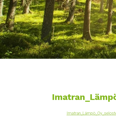
Imatran_Lämpö
Imatran_Lämpö_Oy_seloste_