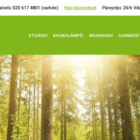
lvelu 020 617 4801 (vaihde)
Häiriötiedotteet
Päivystys 24/h Vi
ETUSIVU
KAUKOLÄMPÖ
MAAKAASU
AJANKOH