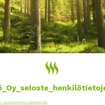
_Oy_seloste_henkilötietoje
henkilötietojen_käsittelystä