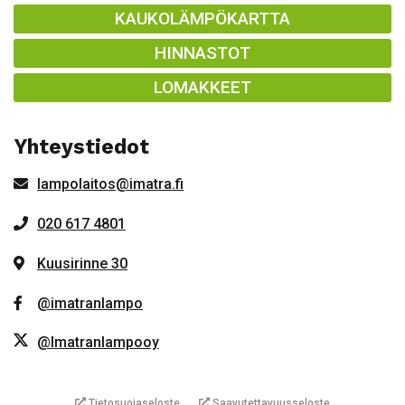
KAUKOLÄMPÖKARTTA
HINNASTOT
LOMAKKEET
Yhteystiedot
lampolaitos@imatra.fi
020 617 4801
Kuusirinne 30
@imatranlampo
@Imatranlampooy
Tietosuojaseloste
Saavutettavuusseloste