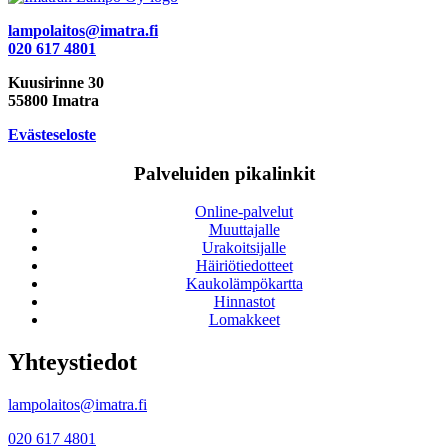
lampolaitos@imatra.fi
020 617 4801
Kuusirinne 30
55800 Imatra
Evästeseloste
Palveluiden pikalinkit
Online-palvelut
Muuttajalle
Urakoitsijalle
Häiriötiedotteet
Kaukolämpökartta
Hinnastot
Lomakkeet
Yhteystiedot
lampolaitos@imatra.fi
020 617 4801