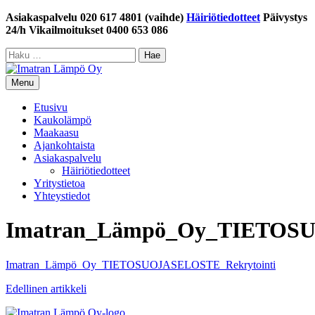
Siirry
Asiakaspalvelu 020 617 4801 (vaihde)
Häiriötiedotteet
Päivystys
sisältöön
24/h Vikailmoitukset 0400 653 086
Haku:
Menu
Etusivu
Kaukolämpö
Maakaasu
Ajankohtaista
Asiakaspalvelu
Häiriötiedotteet
Yritystietoa
Yhteystiedot
Imatran_Lämpö_Oy_TIETOSU
Imatran_Lämpö_Oy_TIETOSUOJASELOSTE_Rekrytointi
Artikkelien
Edellinen artikkeli
selaus