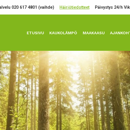
lvelu 020 617 4801 (vaihde)
Häiriötiedotteet
Päivystys 24/h Vi
ETUSIVU
KAUKOLÄMPÖ
MAAKAASU
AJANKOH