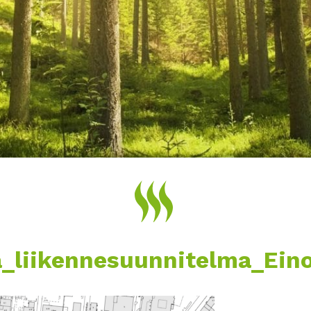
a_liikennesuunnitelma_Ein