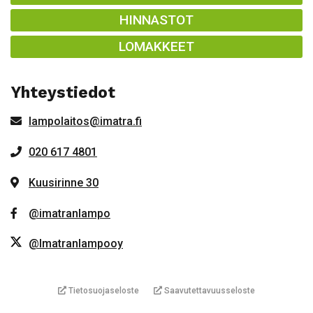
HINNASTOT
LOMAKKEET
Yhteystiedot
lampolaitos@imatra.fi
020 617 4801
Kuusirinne 30
@imatranlampo
@Imatranlampooy
Tietosuojaseloste
Saavutettavuusseloste