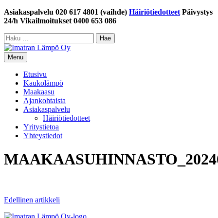
Siirry
Asiakaspalvelu 020 617 4801 (vaihde)
Häiriötiedotteet
Päivystys
sisältöön
24/h Vikailmoitukset 0400 653 086
Haku:
Menu
Etusivu
Kaukolämpö
Maakaasu
Ajankohtaista
Asiakaspalvelu
Häiriötiedotteet
Yritystietoa
Yhteystiedot
MAAKAASUHINNASTO_2024
Artikkelien
Edellinen artikkeli
selaus