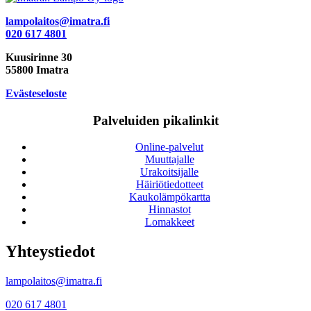
lampolaitos@imatra.fi
020 617 4801
Kuusirinne 30
55800 Imatra
Evästeseloste
Palveluiden pikalinkit
Online-palvelut
Muuttajalle
Urakoitsijalle
Häiriötiedotteet
Kaukolämpökartta
Hinnastot
Lomakkeet
Yhteystiedot
lampolaitos@imatra.fi
020 617 4801