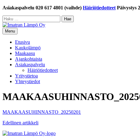
Siirry
Asiakaspalvelu 020 617 4801 (vaihde)
Häiriötiedotteet
Päivystys 
sisältöön
Haku:
Menu
Etusivu
Kaukolämpö
Maakaasu
Ajankohtaista
Asiakaspalvelu
Häiriötiedotteet
Yritystietoa
Yhteystiedot
MAAKAASUHINNASTO_2025
MAAKAASUHINNASTO_20250201
Artikkelien
Edellinen artikkeli
selaus