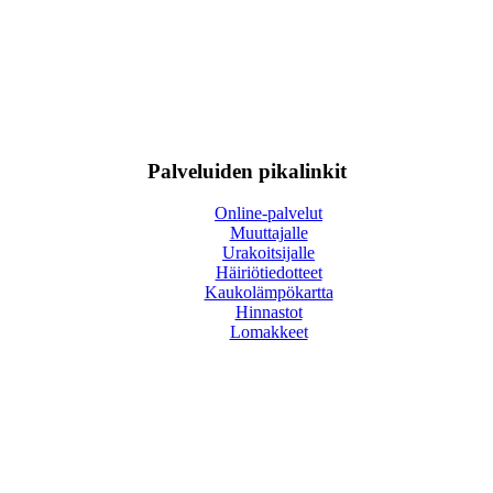
Palveluiden pikalinkit
Online-palvelut
Muuttajalle
Urakoitsijalle
Häiriötiedotteet
Kaukolämpökartta
Hinnastot
Lomakkeet