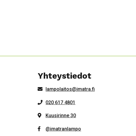
Yhteystiedot
lampolaitos@imatra.fi
020 617 4801
Kuusirinne 30
@imatranlampo