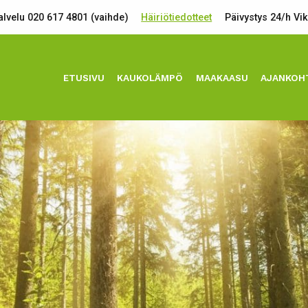
lvelu 020 617 4801 (vaihde)
Häiriötiedotteet
Päivystys 24/h Vi
ETUSIVU
KAUKOLÄMPÖ
MAAKAASU
AJANKOH