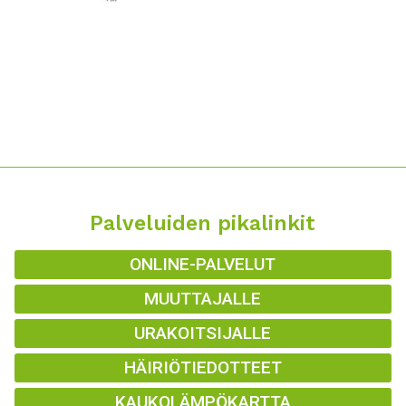
Palveluiden pikalinkit
ONLINE-PALVELUT
MUUTTAJALLE
URAKOITSIJALLE
HÄIRIÖTIEDOTTEET
KAUKOLÄMPÖKARTTA