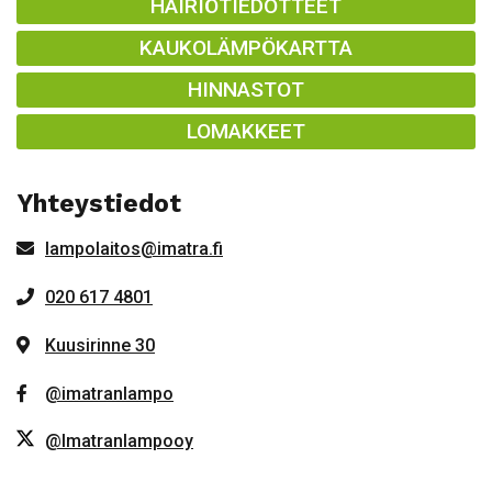
HÄIRIÖTIEDOTTEET
KAUKOLÄMPÖKARTTA
HINNASTOT
LOMAKKEET
Yhteystiedot
lampolaitos@imatra.fi
020 617 4801
Kuusirinne 30
@imatranlampo
@Imatranlampooy