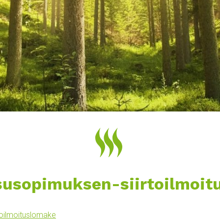
usopimuksen-siirtoilmoit
oilmoituslomake