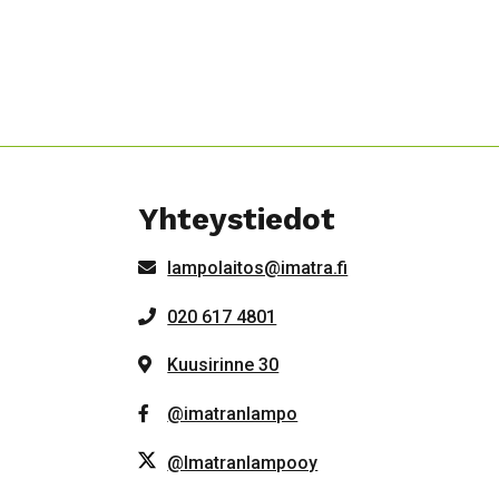
Yhteystiedot
lampolaitos@imatra.fi
020 617 4801
Kuusirinne 30
@imatranlampo
@Imatranlampooy