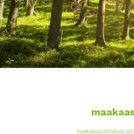
maakaas
maakaasusopimuksen-siirt