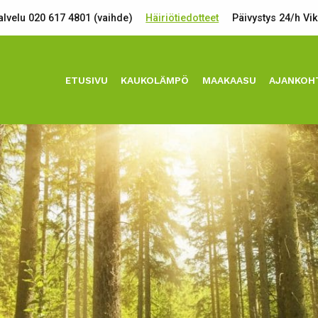
lvelu 020 617 4801 (vaihde)
Häiriötiedotteet
Päivystys 24/h Vi
ETUSIVU
KAUKOLÄMPÖ
MAAKAASU
AJANKOH