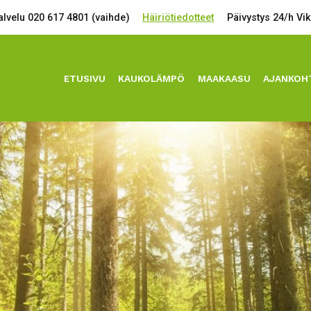
lvelu 020 617 4801 (vaihde)
Häiriötiedotteet
Päivystys 24/h Vi
ETUSIVU
KAUKOLÄMPÖ
MAAKAASU
AJANKOH