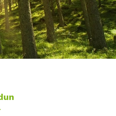
adun
a