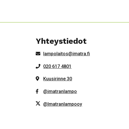
Yhteystiedot
lampolaitos@imatra.fi
020 617 4801
Kuusirinne 30
@imatranlampo
@Imatranlampooy