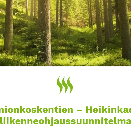
nionkoskentien – Heikink
liikenneohjaussuunnitelm