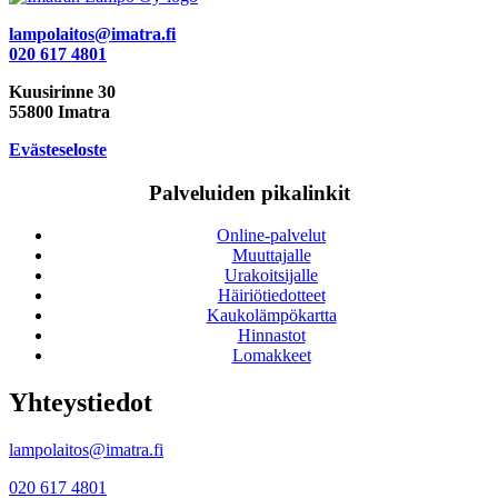
lampolaitos@imatra.fi
020 617 4801
Kuusirinne 30
55800 Imatra
Evästeseloste
Palveluiden pikalinkit
Online-palvelut
Muuttajalle
Urakoitsijalle
Häiriötiedotteet
Kaukolämpökartta
Hinnastot
Lomakkeet
Yhteystiedot
lampolaitos@imatra.fi
020 617 4801