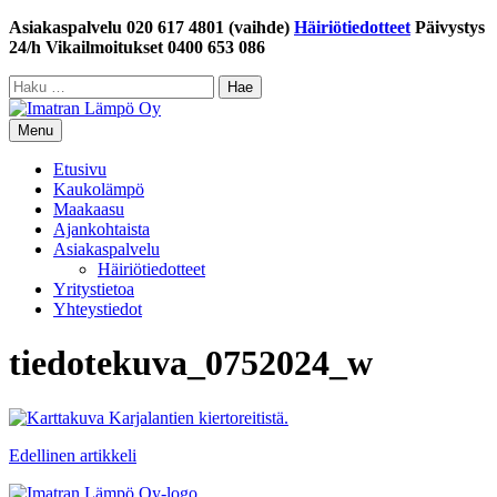
Siirry
Asiakaspalvelu 020 617 4801 (vaihde)
Häiriötiedotteet
Päivystys
sisältöön
24/h Vikailmoitukset 0400 653 086
Haku:
Menu
Etusivu
Kaukolämpö
Maakaasu
Ajankohtaista
Asiakaspalvelu
Häiriötiedotteet
Yritystietoa
Yhteystiedot
tiedotekuva_0752024_w
Artikkelien
Edellinen artikkeli
selaus