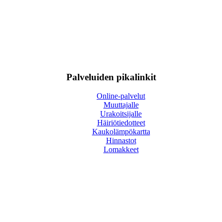
Palveluiden pikalinkit
Online-palvelut
Muuttajalle
Urakoitsijalle
Häiriötiedotteet
Kaukolämpökartta
Hinnastot
Lomakkeet