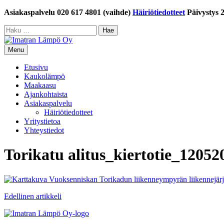
Siirry
Asiakaspalvelu 020 617 4801 (vaihde)
Häiriötiedotteet
Päivystys 
sisältöön
Haku:
Menu
Etusivu
Kaukolämpö
Maakaasu
Ajankohtaista
Asiakaspalvelu
Häiriötiedotteet
Yritystietoa
Yhteystiedot
Torikatu alitus_kiertotie_12052
Artikkelien
Edellinen artikkeli
selaus