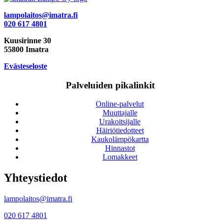
lampolaitos@imatra.fi
020 617 4801
Kuusirinne 30
55800 Imatra
Evästeseloste
Palveluiden pikalinkit
Online-palvelut
Muuttajalle
Urakoitsijalle
Häiriötiedotteet
Kaukolämpökartta
Hinnastot
Lomakkeet
Yhteystiedot
lampolaitos@imatra.fi
020 617 4801