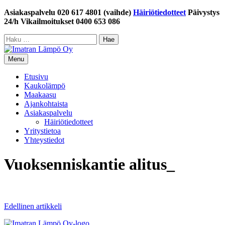
Siirry
Asiakaspalvelu 020 617 4801 (vaihde)
Häiriötiedotteet
Päivystys
sisältöön
24/h Vikailmoitukset 0400 653 086
Haku:
Menu
Etusivu
Kaukolämpö
Maakaasu
Ajankohtaista
Asiakaspalvelu
Häiriötiedotteet
Yritystietoa
Yhteystiedot
Vuoksenniskantie alitus_
Artikkelien
Edellinen artikkeli
selaus