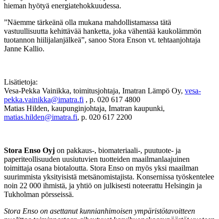
hieman hyötyä energiatehokkuudessa.
”Näemme tärkeänä olla mukana mahdollistamassa tätä
vastuullisuutta kehittävää hanketta, joka vähentää kaukolämmön
tuotannon hiilijalanjälkeä”, sanoo Stora Enson vt. tehtaanjohtaja
Janne Kallio.
Lisätietoja:
Vesa-Pekka Vainikka, toimitusjohtaja, Imatran Lämpö Oy,
vesa-
pekka.vainikka@imatra.fi
, p. 020 617 4800
Matias Hilden, kaupunginjohtaja, Imatran kaupunki,
matias.hilden@imatra.fi
, p. 020 617 2200
Stora Enso Oyj
on pakkaus‑, biomateriaali‑, puutuote‑ ja
paperiteollisuuden uusiutuvien tuotteiden maailmanlaajuinen
toimittaja osana biotaloutta. Stora Enso on myös yksi maailman
suurimmista yksityisistä metsänomistajista. Konsernissa työskentelee
noin 22 000 ihmistä, ja yhtiö on julkisesti noteerattu Helsingin ja
Tukholman pörsseissä.
Stora Enso on asettanut kunnianhimoisen ympäristötavoitteen