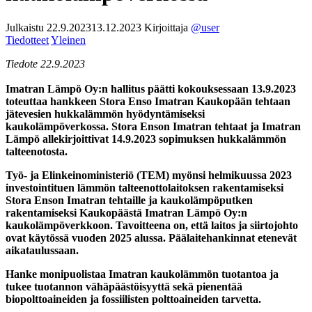
Julkaistu
22.9.2023
13.12.2023
Kirjoittaja
@user
Tiedotteet
Yleinen
Tiedote 22.9.2023
Imatran Lämpö Oy:n hallitus päätti kokouksessaan 13.9.2023
toteuttaa hankkeen Stora Enso Imatran Kaukopään tehtaan
jätevesien hukkalämmön hyödyntämiseksi
kaukolämpöverkossa. Stora Enson Imatran tehtaat ja Imatran
Lämpö allekirjoittivat 14.9.2023 sopimuksen hukkalämmön
talteenotosta.
Työ- ja Elinkeinoministeriö (TEM)
myönsi helmikuussa 2023
investointituen lämmön talteenottolaitoksen rakentamiseksi
Stora Enson Imatran tehtaille ja kaukolämpöputken
rakentamiseksi Kaukopäästä Imatran Lämpö Oy:n
kaukolämpöverkkoon.
Tavoitteena on, että laitos ja siirtojohto
ovat käytössä vuoden 2025 alussa. Päälaitehankinnat etenevät
aikataulussaan.
Hanke monipuolistaa Imatran kaukolämmön tuotantoa ja
tukee tuotannon vähäpäästöisyyttä sekä pienentää
biopolttoaineiden ja fossiilisten polttoaineiden tarvetta.